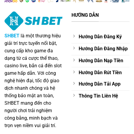
HƯỚNG DẪN
SHBET
là một thương hiệu
Hướng Dẫn Đăng Ký
giải trí trực tuyến nổi bật,
Hướng Dẫn Đăng Nhập
cung cấp kho game đa
dạng từ cá cược thể thao,
Hướng Dẫn Nạp Tiền
casino live, bắn cá đến slot
Hướng Dẫn Rút Tiền
game hấp dẫn. Với công
nghệ hiện đại, tốc độ giao
Hướng Dẫn Tải App
dịch nhanh chóng và hệ
thống bảo mật an toàn,
Thông Tin Liên Hệ
SHBET mang đến cho
người chơi trải nghiệm
công bằng, minh bạch và
trọn vẹn niềm vui giải trí.