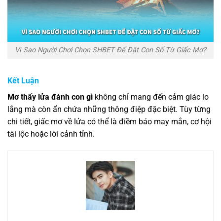
Vì Sao Người Chơi Chọn SHBET Để Đặt Con Số Từ Giấc Mơ?
Kết Luận
Mơ thấy lửa đánh con gì
không chỉ mang đến cảm giác lo
lắng mà còn ẩn chứa những thông điệp đặc biệt. Tùy từng
chi tiết, giấc mơ về lửa có thể là điềm báo may mắn, cơ hội
tài lộc hoặc lời cảnh tỉnh.