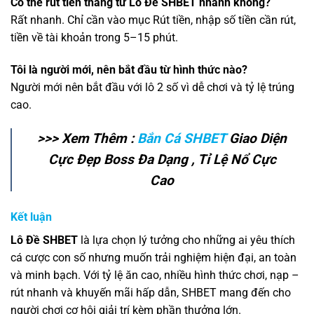
Có thể rút tiền thắng từ Lô Đề SHBET nhanh không?
Rất nhanh. Chỉ cần vào mục Rút tiền, nhập số tiền cần rút,
tiền về tài khoản trong 5–15 phút.
Tôi là người mới, nên bắt đầu từ hình thức nào?
Người mới nên bắt đầu với lô 2 số vì dễ chơi và tỷ lệ trúng
cao.
>>> Xem Thêm :
Bắn Cá SHBET
Giao Diện
Cực Đẹp Boss Đa Dạng , Tỉ Lệ Nổ Cực
Cao
Kết luận
Lô Đề SHBET
là lựa chọn lý tưởng cho những ai yêu thích
cá cược con số nhưng muốn trải nghiệm hiện đại, an toàn
và minh bạch. Với tỷ lệ ăn cao, nhiều hình thức chơi, nạp –
rút nhanh và khuyến mãi hấp dẫn, SHBET mang đến cho
người chơi cơ hội giải trí kèm phần thưởng lớn.