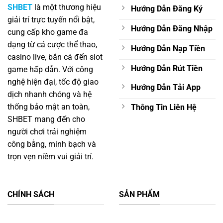
SHBET
là một thương hiệu
Hướng Dẫn Đăng Ký
giải trí trực tuyến nổi bật,
Hướng Dẫn Đăng Nhập
cung cấp kho game đa
dạng từ cá cược thể thao,
Hướng Dẫn Nạp Tiền
casino live, bắn cá đến slot
Hướng Dẫn Rút Tiền
game hấp dẫn. Với công
nghệ hiện đại, tốc độ giao
Hướng Dẫn Tải App
dịch nhanh chóng và hệ
thống bảo mật an toàn,
Thông Tin Liên Hệ
SHBET mang đến cho
người chơi trải nghiệm
công bằng, minh bạch và
trọn vẹn niềm vui giải trí.
CHÍNH SÁCH
SẢN PHẨM