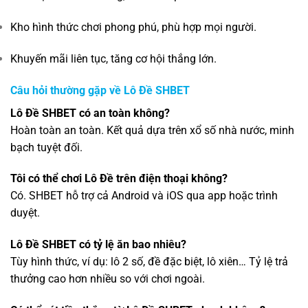
Kho hình thức chơi phong phú, phù hợp mọi người.
Khuyến mãi liên tục, tăng cơ hội thắng lớn.
Câu hỏi thường gặp về Lô Đề SHBET
Lô Đề SHBET có an toàn không?
Hoàn toàn an toàn. Kết quả dựa trên xổ số nhà nước, minh
bạch tuyệt đối.
Tôi có thể chơi Lô Đề trên điện thoại không?
Có. SHBET hỗ trợ cả Android và iOS qua app hoặc trình
duyệt.
Lô Đề SHBET có tỷ lệ ăn bao nhiêu?
Tùy hình thức, ví dụ: lô 2 số, đề đặc biệt, lô xiên… Tỷ lệ trả
thưởng cao hơn nhiều so với chơi ngoài.