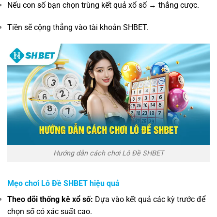
Nếu con số bạn chọn trùng kết quả xổ số → thắng cược.
Tiền sẽ cộng thẳng vào tài khoản SHBET.
Hướng dẫn cách chơi Lô Đề SHBET
Mẹo chơi Lô Đề SHBET hiệu quả
Theo dõi thống kê xổ số:
Dựa vào kết quả các kỳ trước để
chọn số có xác suất cao.