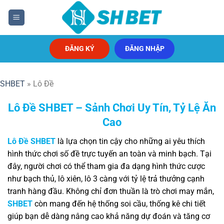
Chuyển
đến
nội
dung
ĐĂNG KÝ
ĐĂNG NHẬP
SHBET
»
Lô Đề
Lô Đề SHBET – Sảnh Chơi Uy Tín, Tỷ Lệ Ăn
Cao
Lô Đề SHBET
là lựa chọn tin cậy cho những ai yêu thích
hình thức chơi số đề trực tuyến an toàn và minh bạch. Tại
đây, người chơi có thể tham gia đa dạng hình thức cược
như bạch thủ, lô xiên, lô 3 càng với tỷ lệ trả thưởng cạnh
tranh hàng đầu. Không chỉ đơn thuần là trò chơi may mắn,
SHBET
còn mang đến hệ thống soi cầu, thống kê chi tiết
giúp bạn dễ dàng nâng cao khả năng dự đoán và tăng cơ