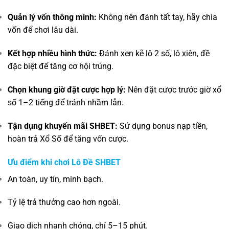
Quản lý vốn thông minh:
Không nên đánh tất tay, hãy chia
vốn để chơi lâu dài.
Kết hợp nhiều hình thức:
Đánh xen kẽ lô 2 số, lô xiên, đề
đặc biệt để tăng cơ hội trúng.
Chọn khung giờ đặt cược hợp lý:
Nên đặt cược trước giờ xổ
số 1–2 tiếng để tránh nhầm lẫn.
Tận dụng khuyến mãi SHBET:
Sử dụng bonus nạp tiền,
hoàn trả Xổ Số để tăng vốn cược.
Ưu điểm khi chơi Lô Đề SHBET
An toàn, uy tín, minh bạch.
Tỷ lệ trả thưởng cao hơn ngoài.
Giao dịch nhanh chóng, chỉ 5–15 phút.