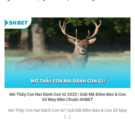
Mơ Thấy Con Nai Đánh Con Gì 2025 | Giải Mã Điềm Báo & Con
Số May Mắn Chuẩn SHBET
Mơ Thấy Con Nai Đánh Con Gì? Giải Mã Điềm Báo & Con Số May
[...]