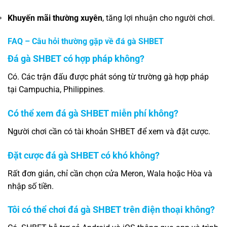
Khuyến mãi thường xuyên
, tăng lợi nhuận cho người chơi.
FAQ – Câu hỏi thường gặp về đá gà SHBET
Đá gà SHBET có hợp pháp không?
Có. Các trận đấu được phát sóng từ trường gà hợp pháp
tại Campuchia, Philippines
.
Có thể xem đá gà SHBET miễn phí không?
Người chơi cần có tài khoản SHBET để xem và đặt cược.
Đặt cược đá gà SHBET có khó không?
Rất đơn giản, chỉ cần chọn cửa Meron, Wala hoặc Hòa và
nhập số tiền.
Tôi có thể chơi đá gà SHBET trên điện thoại không?