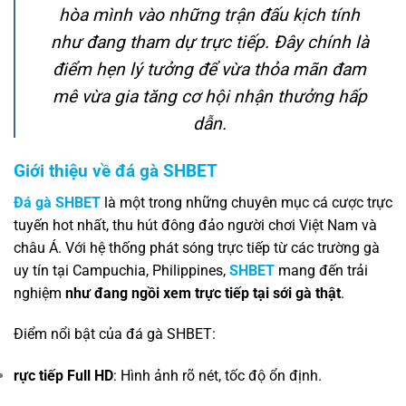
hòa mình vào những trận đấu kịch tính
như đang tham dự trực tiếp. Đây chính là
điểm hẹn lý tưởng để vừa thỏa mãn đam
mê vừa gia tăng cơ hội nhận thưởng hấp
dẫn.
Giới thiệu về đá gà SHBET
Đá gà SHBET
là một trong những chuyên mục cá cược trực
tuyến hot nhất, thu hút đông đảo người chơi Việt Nam và
châu Á. Với hệ thống phát sóng trực tiếp từ các trường gà
uy tín tại Campuchia, Philippines,
SHBET
mang đến trải
nghiệm
như đang ngồi xem trực tiếp tại sới gà thật
.
Điểm nổi bật của đá gà SHBET:
rực tiếp Full HD
: Hình ảnh rõ nét, tốc độ ổn định.