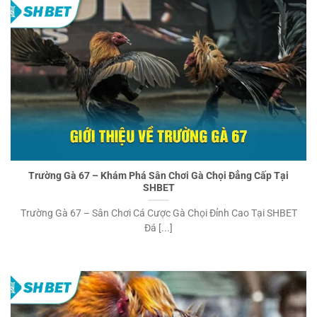
Trường Gà 67 – Khám Phá Sân Chơi Gà Chọi Đẳng Cấp Tại
SHBET
Trường Gà 67 – Sân Chơi Cá Cược Gà Chọi Đỉnh Cao Tại SHBET
Đá [...]