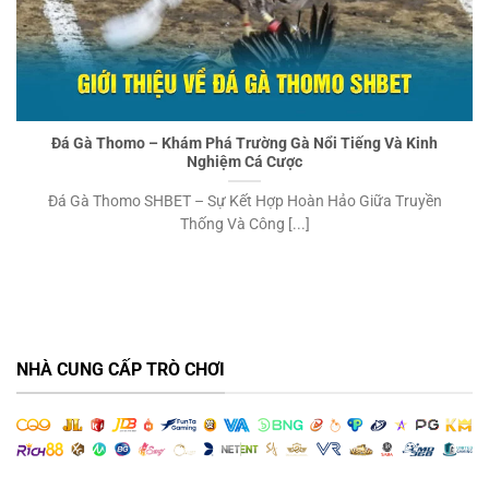
Đá Gà Thomo – Khám Phá Trường Gà Nổi Tiếng Và Kinh
Nghiệm Cá Cược
Đá Gà Thomo SHBET – Sự Kết Hợp Hoàn Hảo Giữa Truyền
Thống Và Công [...]
NHÀ CUNG CẤP TRÒ CHƠI