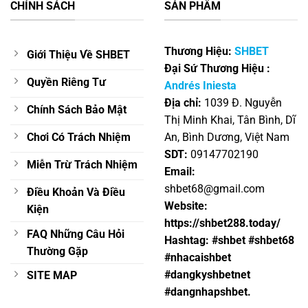
CHÍNH SÁCH
SẢN PHẨM
Thương Hiệu:
SHBET
Giới Thiệu Về SHBET
Đại Sứ Thương Hiệu :
Quyền Riêng Tư
Andrés Iniesta
Địa chỉ:
1039 Đ. Nguyễn
Chính Sách Bảo Mật
Thị Minh Khai, Tân Bình, Dĩ
Chơi Có Trách Nhiệm
An, Bình Dương, Việt Nam
SDT:
09147702190
Miễn Trừ Trách Nhiệm
Email:
shbet68@gmail.com
Điều Khoản Và Điều
Website:
Kiện
https://shbet288.today/
FAQ Những Câu Hỏi
Hashtag:
#shbet #shbet68
Thường Gặp
#nhacaishbet
#dangkyshbetnet
SITE MAP
#dangnhapshbet.