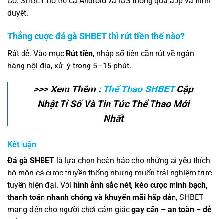
Có. SHBET hỗ trợ cả Android và iOS thông qua app và trình
duyệt.
Thắng cược đá gà SHBET thì rút tiền thế nào?
Rất dễ. Vào mục
Rút tiền
, nhập số tiền cần rút về ngân
hàng nội địa, xử lý trong 5–15 phút.
>>> Xem Thêm :
Thể Thao SHBET
Cập
Nhật Tỉ Số Và Tin Tức Thể Thao Mới
Nhất
Kết luận
Đá gà SHBET
là lựa chọn hoàn hảo cho những ai yêu thích
bộ môn cá cược truyền thống nhưng muốn trải nghiệm trực
tuyến hiện đại. Với
hình ảnh sắc nét, kèo cược minh bạch,
thanh toán nhanh chóng và khuyến mãi hấp dẫn
, SHBET
mang đến cho người chơi cảm giác
gay cấn – an toàn – dễ