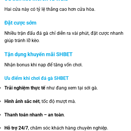
Hai cửa này có tỷ lệ thắng cao hơn cửa hòa.
Đặt cược sớm
Nhiều trận đấu đá gà chỉ diễn ra vài phút, đặt cược nhanh
giúp tránh lỡ kèo
.
Tận dụng khuyến mãi SHBET
Nhận bonus khi nạp để tăng vốn chơi.
Ưu điểm khi chơi đá gà SHBET
Trải nghiệm thực tế
như đang xem tại sới gà.
Hình ảnh sắc nét
, tốc độ mượt mà.
Thanh toán nhanh – an toàn
.
Hỗ trợ 24/7
, chăm sóc khách hàng chuyên nghiệp.