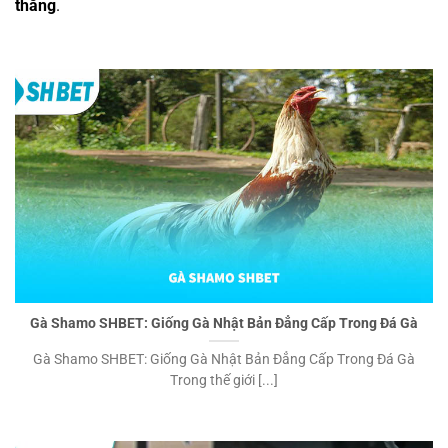
thắng
.
Gà Shamo SHBET: Giống Gà Nhật Bản Đẳng Cấp Trong Đá Gà
Gà Shamo SHBET: Giống Gà Nhật Bản Đẳng Cấp Trong Đá Gà
Trong thế giới [...]