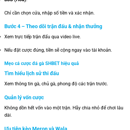
Chỉ cần chọn cửa, nhập số tiền và xác nhận.
Bước 4 – Theo dõi trận đấu & nhận thưởng
Xem trực tiếp trận đấu qua video live.
Nếu đặt cược đúng, tiền sẽ cộng ngay vào tài khoản.
Mẹo cá cược đá gà SHBET hiệu quả
Tìm hiểu lịch sử thi đấu
Xem thông tin gà, chủ gà, phong độ các trận trước.
Quản lý vốn cược
Không dồn hết vốn vào một trận. Hãy chia nhỏ để chơi lâu
dài.
Ưu tiên kèo Meron và Wala