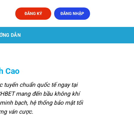
ĐĂNG KÝ
ĐĂNG NHẬP
ỚNG DẪN
h Cao
c tuyến chuẩn quốc tế ngay tại
, SHBET mang đến bầu không khí
 minh bạch, hệ thống bảo mật tối
ừng ván cược.