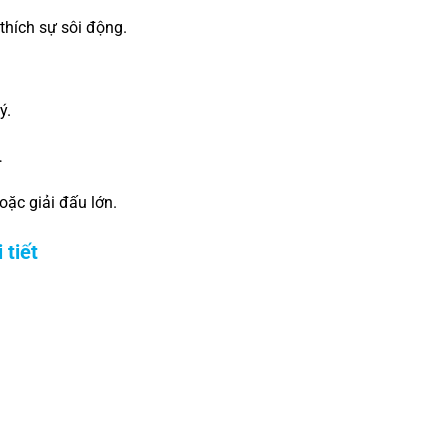
thích sự sôi động.
ý.
…
oặc giải đấu lớn.
 tiết