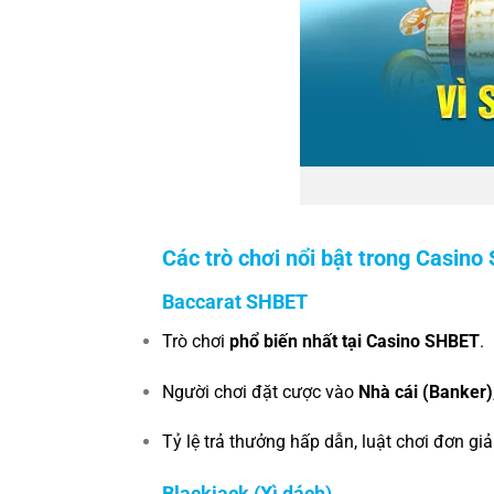
Các trò chơi nổi bật trong Casin
Baccarat SHBET
Trò chơi
phổ biến nhất tại Casino SHBET
.
Người chơi đặt cược vào
Nhà cái (Banker)
Tỷ lệ trả thưởng hấp dẫn, luật chơi đơn gi
Blackjack (Xì dách)