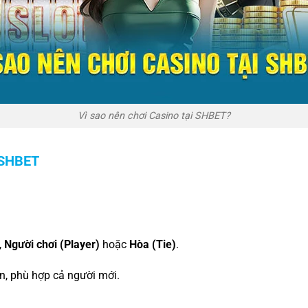
Vì sao nên chơi Casino tại SHBET?
o SHBET
,
Người chơi (Player)
hoặc
Hòa (Tie)
.
ản, phù hợp cả người mới.