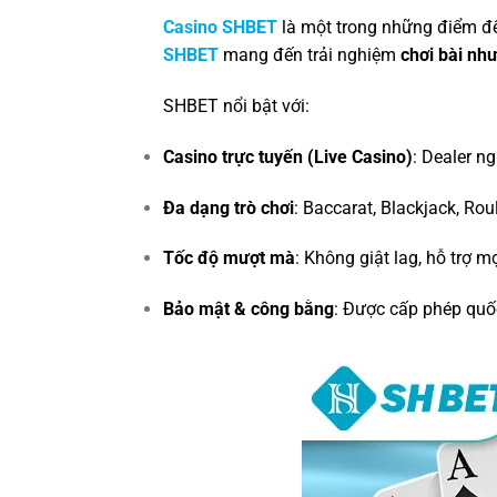
Casino SHBET
là một trong những điểm đế
SHBET
mang đến trải nghiệm
chơi bài như
SHBET nổi bật với:
Casino trực tuyến (Live Casino)
: Dealer ng
Đa dạng trò chơi
: Baccarat, Blackjack, Rou
Tốc độ mượt mà
: Không giật lag, hỗ trợ mọi
Bảo mật & công bằng
: Được cấp phép quố