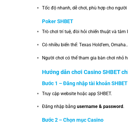
Tốc độ nhanh, dễ chơi, phù hợp cho người 
Poker SHBET
Trò chơi trí tuệ, đòi hỏi chiến thuật và tâm l
Có nhiều biến thể: Texas Hold’em, Omaha
Người chơi có thể tham gia bàn chơi nhỏ h
Hướng dẫn chơi Casino SHBET chi
Bước 1 – Đăng nhập tài khoản SHBET
Truy cập website hoặc app SHBET.
Đăng nhập bằng
username & password
.
Bước 2 – Chọn mục Casino