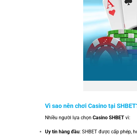
Vì sao nên chơi Casino tại SHBET
Nhiều người lựa chọn
Casino SHBET
vì:
Uy tín hàng đầu
: SHBET được cấp phép, h