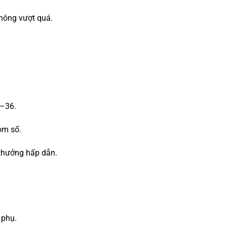
ông vượt quá.
0–36.
óm số.
 thưởng hấp dẫn.
 phụ.