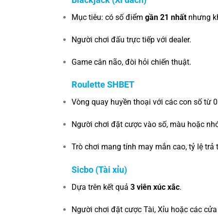
Mục tiêu: có số điểm
gần 21 nhất
nhưng kh
Người chơi đấu trực tiếp với dealer.
Game cân não, đòi hỏi chiến thuật.
Roulette SHBET
Vòng quay huyền thoại với các con số từ 
Người chơi đặt cược vào số, màu hoặc nh
Trò chơi mang tính may mắn cao, tỷ lệ trả
Sicbo (Tài xỉu)
Dựa trên kết quả
3 viên xúc xắc
.
Người chơi đặt cược Tài, Xỉu hoặc các cửa