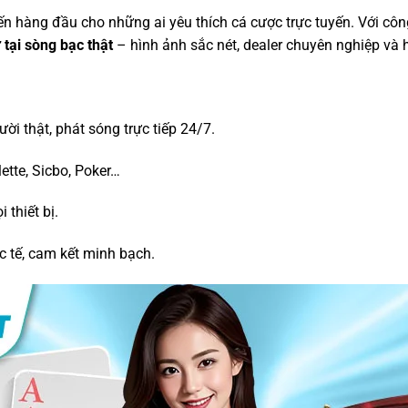
n hàng đầu cho những ai yêu thích cá cược trực tuyến. Với công
 tại sòng bạc thật
– hình ảnh sắc nét, dealer chuyên nghiệp và 
ười thật, phát sóng trực tiếp 24/7.
lette, Sicbo, Poker…
 thiết bị.
c tế, cam kết minh bạch.