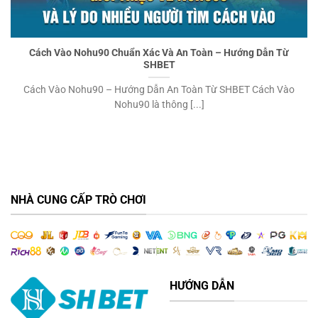
Cách Vào Nohu90 Chuẩn Xác Và An Toàn – Hướng Dẫn Từ
SHBET
Cách Vào Nohu90 – Hướng Dẫn An Toàn Từ SHBET Cách Vào
Nohu90 là thông [...]
NHÀ CUNG CẤP TRÒ CHƠI
HƯỚNG DẪN