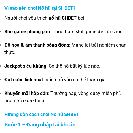
Vì sao nên chơi Nổ hũ tại SHBET?
Người chơi yêu thích
nổ hũ SHBET
bởi:
Kho game phong phú
: Hàng trăm slot game để lựa chọn.
Đồ họa & âm thanh sống động
: Mang lại trải nghiệm chân
thực.
Jackpot siêu khủng
: Có thể nổ bất kỳ lúc nào.
Đặt cược linh hoạt
: Vốn nhỏ vẫn có thể tham gia.
Khuyến mãi hấp dẫn
: Thưởng nạp, vòng quay miễn phí,
hoàn trả cược thua.
Hướng dẫn cách chơi Nổ hũ SHBET
Bước 1 – Đăng nhập tài khoản