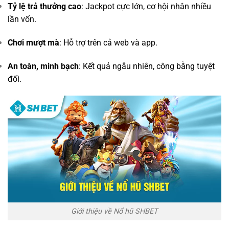
Tỷ lệ trả thưởng cao
: Jackpot cực lớn, cơ hội nhân nhiều
lần vốn.
Chơi mượt mà
: Hỗ trợ trên cả web và app.
An toàn, minh bạch
: Kết quả ngẫu nhiên, công bằng tuyệt
đối.
Giới thiệu về Nổ hũ SHBET