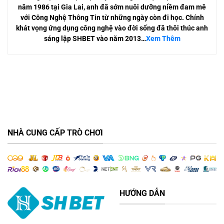
năm 1986 tại Gia Lai, anh đã sớm nuôi dưỡng niềm đam mê
với Công Nghệ Thông Tin từ những ngày còn đi học. Chính
khát vọng ứng dụng công nghệ vào đời sống đã thôi thúc anh
sáng lập SHBET vào năm 2013…
Xem Thêm
NHÀ CUNG CẤP TRÒ CHƠI
HƯỚNG DẪN