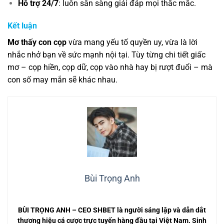
Hỗ trợ 24/7
: luôn sẵn sàng giải đáp mọi thắc mắc.
Kết luận
Mơ thấy con cọp
vừa mang yếu tố quyền uy, vừa là lời
nhắc nhở bạn về sức mạnh nội tại. Tùy từng chi tiết giấc
mơ – cọp hiền, cọp dữ, cọp vào nhà hay bị rượt đuổi – mà
con số may mắn sẽ khác nhau.
Bùi Trọng Anh
BÙI TRỌNG ANH – CEO SHBET là người sáng lập và dẫn dắt
thương hiệu cá cược trực tuyến hàng đầu tại Việt Nam. Sinh