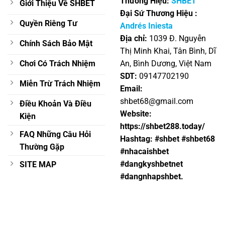
Thương Hiệu:
SHBET
Giới Thiệu Về SHBET
Đại Sứ Thương Hiệu :
Quyền Riêng Tư
Andrés Iniesta
Địa chỉ:
1039 Đ. Nguyễn
Chính Sách Bảo Mật
Thị Minh Khai, Tân Bình, Dĩ
Chơi Có Trách Nhiệm
An, Bình Dương, Việt Nam
SDT:
09147702190
Miễn Trừ Trách Nhiệm
Email:
shbet68@gmail.com
Điều Khoản Và Điều
Website:
Kiện
https://shbet288.today/
FAQ Những Câu Hỏi
Hashtag:
#shbet #shbet68
Thường Gặp
#nhacaishbet
#dangkyshbetnet
SITE MAP
#dangnhapshbet.