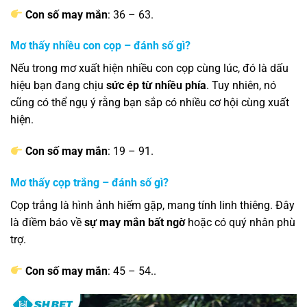
Con số may mắn
: 36 – 63.
Mơ thấy nhiều con cọp – đánh số gì?
Nếu trong mơ xuất hiện nhiều con cọp cùng lúc, đó là dấu
hiệu bạn đang chịu
sức ép từ nhiều phía
. Tuy nhiên, nó
cũng có thể ngụ ý rằng bạn sắp có nhiều cơ hội cùng xuất
hiện.
Con số may mắn
: 19 – 91.
Mơ thấy cọp trắng – đánh số gì?
Cọp trắng là hình ảnh hiếm gặp, mang tính linh thiêng. Đây
là điềm báo về
sự may mắn bất ngờ
hoặc có quý nhân phù
trợ.
Con số may mắn
: 45 – 54..