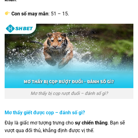
Con số may mắn
: 51 – 15.
Mơ thấy bị cọp rượt đuổi – đánh số gì?
Mơ thấy giết được cọp – đánh số gì?
Đây là giấc mơ tượng trưng cho
sự chiến thắng
. Bạn sẽ
vượt qua đối thủ, khẳng định được vị thế.