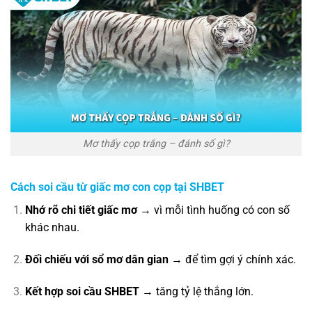
Mơ thấy cọp trắng – đánh số gì?
Cách soi cầu từ giấc mơ con cọp tại SHBET
Nhớ rõ chi tiết giấc mơ
→ vì mỗi tình huống có con số
khác nhau.
Đối chiếu với sổ mơ dân gian
→ để tìm gợi ý chính xác.
Kết hợp soi cầu SHBET
→ tăng tỷ lệ thắng lớn.