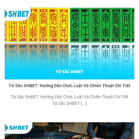
Tứ Sắc SHBET: Hướng Dẫn Chơi, Luật Và Chiến Thuật Chi Tiết
Tứ Sắc SHBET: Hướng Dẫn Chơi, Luật Và Chiến Thuật Chi Tiết
Tứ Sắc SHBET [...]