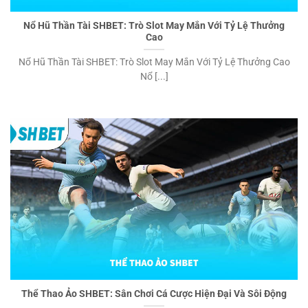
Nổ Hũ Thần Tài SHBET: Trò Slot May Mắn Với Tỷ Lệ Thưởng
Cao
Nổ Hũ Thần Tài SHBET: Trò Slot May Mắn Với Tỷ Lệ Thưởng Cao
Nổ [...]
Thể Thao Ảo SHBET: Sân Chơi Cá Cược Hiện Đại Và Sôi Động