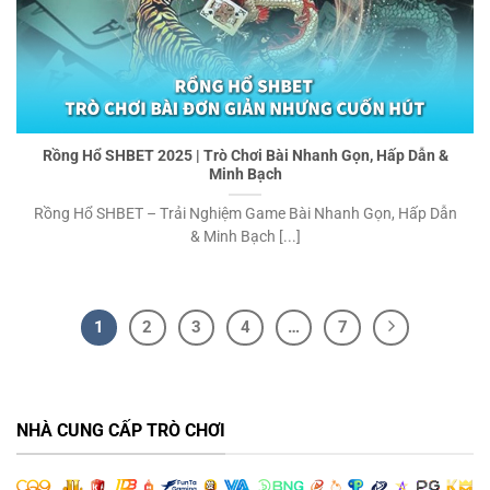
Rồng Hổ SHBET 2025 | Trò Chơi Bài Nhanh Gọn, Hấp Dẫn &
Minh Bạch
Rồng Hổ SHBET – Trải Nghiệm Game Bài Nhanh Gọn, Hấp Dẫn
& Minh Bạch [...]
1
2
3
4
…
7
NHÀ CUNG CẤP TRÒ CHƠI